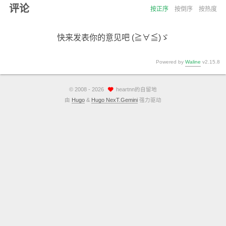
评论
按正序
按倒序
按热度
快来发表你的意见吧 (≧∀≦)ゞ
Powered by
Waline
v2.15.8
©
2008 - 2026
heartnn的自留地
由
Hugo
&
Hugo NexT.Gemini
强力驱动