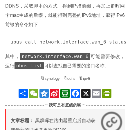
DDNS，采取脚本的方式，得到IPv6前缀，再加上群晖网
卡mac生成的后缀，就能得到完整的IPv6地址，获得IPv6
前缀的命令如下：
network.interface.wan_6
其中，
可能需要修改，
ubus list
运行
可以查找自己需要的接口名称。
synology
ddns
ipv6
分
W
Q
S
D
F
X
E
P
享
e
z
i
o
a
m
r
C
o
n
u
c
a
i
h
n
a
b
e
i
n
a
e
W
a
b
l
t
t
e
n
o
F
i
o
r
文章标题：
黑群晖在路由器重启后自动获
b
k
i
o
e
取最新的IPv6并更新DDNS