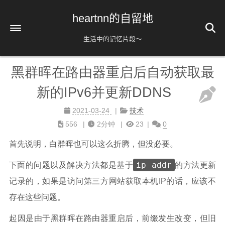
heartnn的自留地
生活中的记忆片段～
黑群晖在路由器重启后自动获取最
首页
新的IPv6并更新DDNS
关于
话题
2021-03-24
技术
556
2分钟
23
0
hosts
分类
首先说明，白群晖也可以这么折腾，但没必要。
Twitter
标签
播放列表
归档
236
ip addr
下面的问题以及解决方法都是基于
的方法更新
记录的，如果是访问第三方网站获取本机IP的话，应该不
存在这些问题。
起因是由于黑群晖在路由器重启后，前缀发生改变，但旧