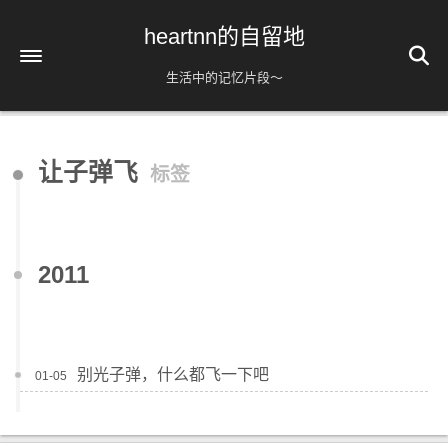
heartnn的自留地
生活中的记忆片段～
首页
让子弹飞
标签
关于
话题
hosts
分类
2011
Twitter
标签
播放列表
归档
236
别光子弹，什么都飞一下吧
01-05